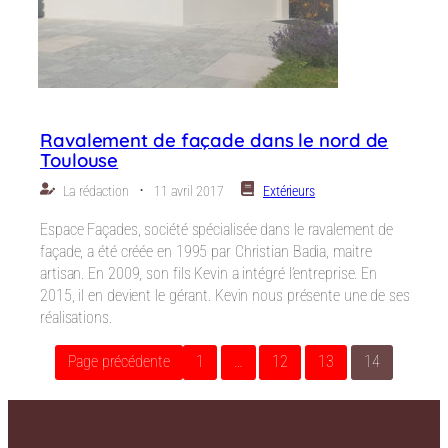
Ravalement de façade dans le nord de
Toulouse
⋅
La rédaction
11 avril 2017
Extérieurs
Espace Façades, société spécialisée dans le ravalement de
façade, a été créée en 1995 par Christian Badia, maitre
artisan. En 2009, son fils Kevin a intégré l’entreprise. En
2015, il en devient le gérant. Kevin nous présente une de ses
réalisations.
Page précédente
1
…
12
13
14