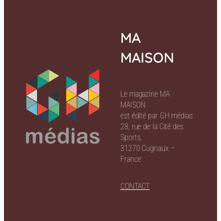
MA
MAISON
Le magazine MA
MAISON
est édité par GH médias
28, rue de la Cité des
Sports,
31270 Cugnaux –
France
CONTACT