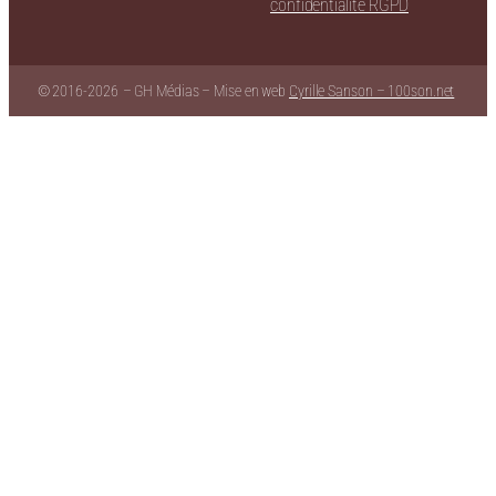
confidentialité RGPD
© 2016-
2026
– GH Médias – Mise en web
Cyrille Sanson – 100son.net