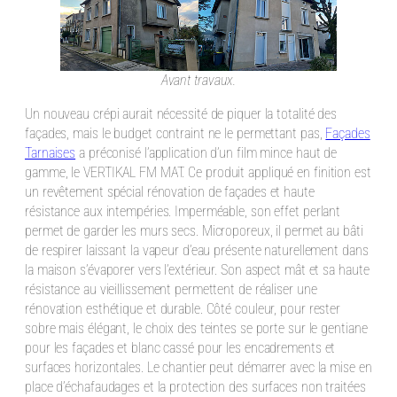
Avant travaux.
Un nouveau crépi aurait nécessité de piquer la totalité des
façades, mais le budget contraint ne le permettant pas,
Façades
Tarnaises
a préconisé l’application d’un film mince haut de
gamme, le VERTIKAL FM MAT. Ce produit appliqué en finition est
un revêtement spécial rénovation de façades et haute
résistance aux intempéries. Imperméable, son effet perlant
permet de garder les murs secs. Microporeux, il permet au bâti
de respirer laissant la vapeur d’eau présente naturellement dans
la maison s’évaporer vers l’extérieur. Son aspect mât et sa haute
résistance au vieillissement permettent de réaliser une
rénovation esthétique et durable. Côté couleur, pour rester
sobre mais élégant, le choix des teintes se porte sur le gentiane
pour les façades et blanc cassé pour les encadrements et
surfaces horizontales. Le chantier peut démarrer avec la mise en
place d’échafaudages et la protection des surfaces non traitées