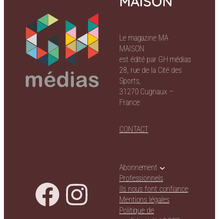
MAISON
Le magazine MA
MAISON
est édité par GH médias
28, rue de la Cité des
Sports,
31270 Cugnaux –
France
CONTACT
Abonnement
Professionnels
Ils nous font confiance
Mentions légales
Politique de