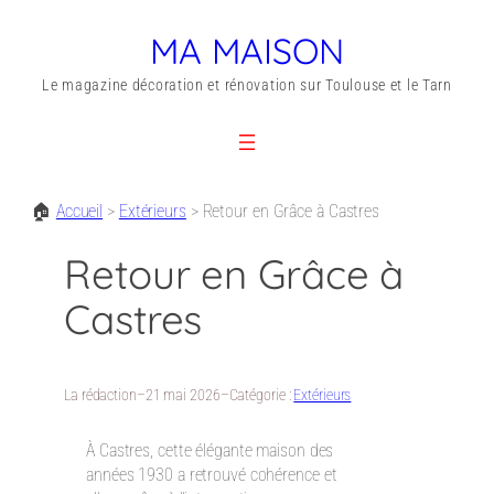
MA MAISON
Le magazine décoration et rénovation sur Toulouse et le Tarn
🏠
Accueil
>
Extérieurs
>
Retour en Grâce à Castres
Retour en Grâce à
Castres
La rédaction
–
21 mai 2026
–
Catégorie :
Extérieurs
À Castres, cette élégante maison des
années 1930 a retrouvé cohérence et