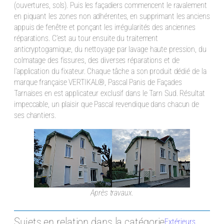
(ouvertures, sols). Puis les façadiers commencent le ravalement
en piquant les zones non adhérentes, en supprimant les anciens
appuis de fenêtre et ponçant les irrégularités des anciennes
réparations. C’est au tour ensuite du traitement
anticryptogamique, du nettoyage par lavage haute pression, du
colmatage des fissures, des diverses réparations et de
l’application du fixateur. Chaque tâche a son produit dédié de la
marque française VERTIKAL®, Pascal Panis de Façades
Tarnaises en est applicateur exclusif dans le Tarn Sud. Résultat
impeccable, un plaisir que Pascal revendique dans chacun de
ses chantiers.
Après travaux.
Sujets en relation dans la catégorie
Extérieurs