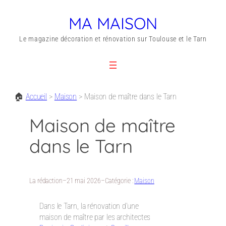
MA MAISON
Le magazine décoration et rénovation sur Toulouse et le Tarn
🏠
Accueil
>
Maison
>
Maison de maître dans le Tarn
Maison de maître
dans le Tarn
La rédaction
–
21 mai 2026
–
Catégorie :
Maison
Dans le Tarn, la rénovation d’une
maison de maître par les architectes