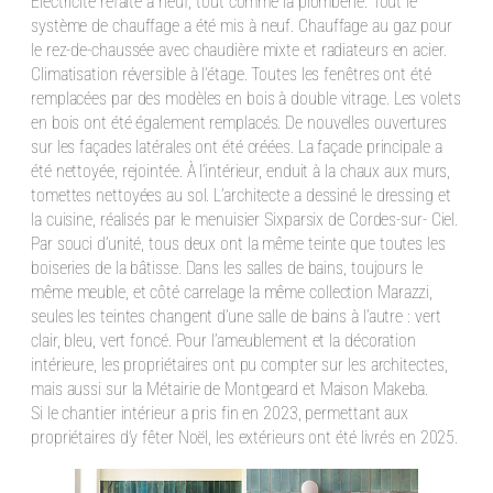
Électricité refaite à neuf, tout comme la plomberie. Tout le
système de chauffage a été mis à neuf. Chauffage au gaz pour
le rez-de-chaussée avec chaudière mixte et radiateurs en acier.
Climatisation réversible à l’étage. Toutes les fenêtres ont été
remplacées par des modèles en bois à double vitrage. Les volets
en bois ont été également remplacés. De nouvelles ouvertures
sur les façades latérales ont été créées. La façade principale a
été nettoyée, rejointée. À l’intérieur, enduit à la chaux aux murs,
tomettes nettoyées au sol. L’architecte a dessiné le dressing et
la cuisine, réalisés par le menuisier Sixparsix de Cordes-sur- Ciel.
Par souci d’unité, tous deux ont la même teinte que toutes les
boiseries de la bâtisse. Dans les salles de bains, toujours le
même meuble, et côté carrelage la même collection Marazzi,
seules les teintes changent d’une salle de bains à l’autre : vert
clair, bleu, vert foncé. Pour l’ameublement et la décoration
intérieure, les propriétaires ont pu compter sur les architectes,
mais aussi sur la Métairie de Montgeard et Maison Makeba.
Si le chantier intérieur a pris fin en 2023, permettant aux
propriétaires d’y fêter Noël, les extérieurs ont été livrés en 2025.