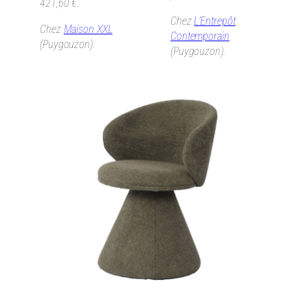
421,60 €.
Chez
L’Entrepôt
Chez
Maison XXL
Contemporain
(Puygouzon).
(Puygouzon).