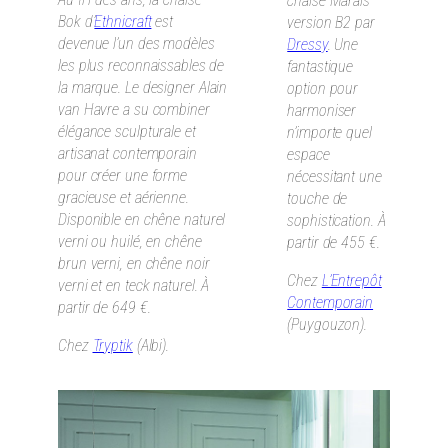
chaise Marais
Bok d’
Ethnicraft
est
version B2 par
devenue l’un des modèles
Dressy
. Une
les plus reconnaissables de
fantastique
la marque. Le designer Alain
option pour
van Havre a su combiner
harmoniser
élégance sculpturale et
n’importe quel
artisanat contemporain
espace
pour créer une forme
nécessitant une
gracieuse et aérienne.
touche de
Disponible en chêne naturel
sophistication. À
verni ou huilé, en chêne
partir de 455 €.
brun verni, en chêne noir
Chez
L’Entrepôt
verni et en teck naturel. À
Contemporain
partir de 649 €.
(Puygouzon).
Chez
Tryptik
(Albi).