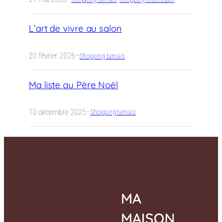
L’art de vivre au salon
20 février 2026
–
Shopping tarnais
Ma liste au Père Noël
10 décembre 2025
–
Shopping tarnais
MA
MAISON