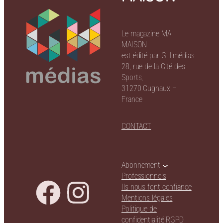
Le magazine MA
MAISON
est édité par GH médias
28, rue de la Cité des
Sports,
31270 Cugnaux –
France
CONTACT
Abonnement
Professionnels
Ils nous font confiance
Mentions légales
Politique de
confidentialité RGPD