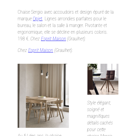
Chaise Sergio avec accoudoirs et design épuré de la
marque
Opjet
. Lignes arrondies parfaites pour le
bureau, le salon et la salle à manger. Pivotante et
ergonomique, elle se décline en plusieurs coloris.
198 €.
Chez
Esprit Maison
(Graulhet).
Chez
Esprit Maison
(Graulhet).
Style élégant,
soigné et
magnifiques
détails cachés
pour cette
Au fi l des ans, la chaise