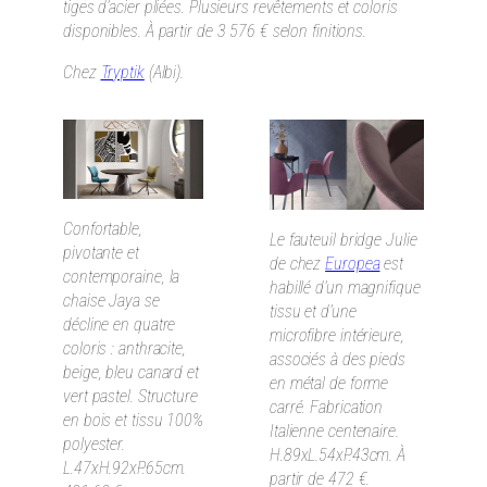
tiges d’acier pliées. Plusieurs revêtements et coloris
disponibles. À partir de 3 576 € selon finitions.
Chez
Tryptik
(Albi).
Confortable,
Le fauteuil bridge Julie
pivotante et
de chez
Europea
est
contemporaine, la
habillé d’un magnifi
que
chaise Jaya se
tissu et d’une
décline en quatre
microfibre intérieure,
coloris : anthracite,
associés à des pieds
beige, bleu canard et
en métal de forme
vert pastel. Structure
carré. Fabrication
en bois et tissu 100%
Italienne centenaire.
polyester.
H.89xL.54xP.43cm. À
L.47xH.92xP.65cm.
partir de 472 €.