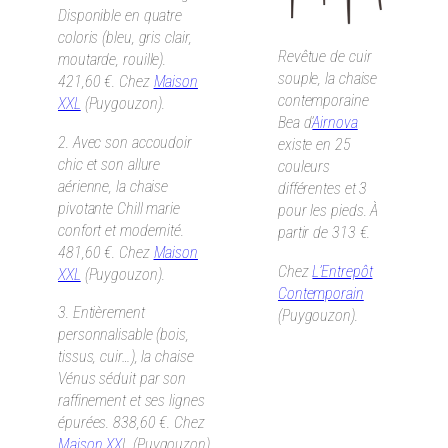
Disponible en quatre
coloris (bleu, gris clair,
Revêtue de cuir
moutarde, rouille).
souple, la chaise
421,60 €. Chez
Maison
contemporaine
XXL
(Puygouzon).
Bea d’
Airnova
2. Avec son accoudoir
existe en 25
chic et son allure
couleurs
aérienne, la chaise
différentes et 3
pivotante Chill marie
pour les pieds. À
confort et modernité.
partir de 313 €.
481,60 €. Chez
Maison
Chez
L’Entrepôt
XXL
(Puygouzon).
Contemporain
3. Entièrement
(Puygouzon).
personnalisable (bois,
tissus, cuir…), la chaise
Vénus séduit par son
raffinement et ses lignes
épurées. 838,60 €. Chez
Maison XX
L (Puygouzon).