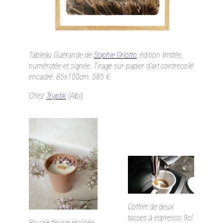
Tableau Guérande de
Sophie Griotto
, édition limitée,
numérotée et signée. Tirage sur papier d’art contrecollé
encadré. 85x100cm. 585 €.
Chez
Tryptik
(Albi).
Coffret de deux
tasses à espresso 9cl
Bougie fleurie réalisée