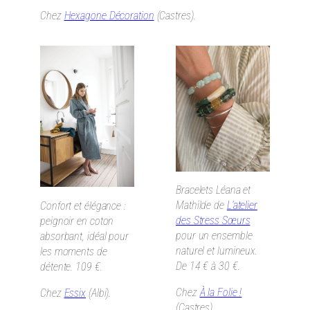
Chez
Hexagone Décoration
(Castres).
Bracelets Léana et
Mathilde de
L’atelier
Confort et élégance :
des Stress Sœurs
peignoir en coton
pour un ensemble
absorbant, idéal pour
naturel et lumineux.
les moments de
De 14 € à 30 €.
détente. 109 €.
Chez
À la Folie !
Chez
Essix
(Albi).
(Castres).