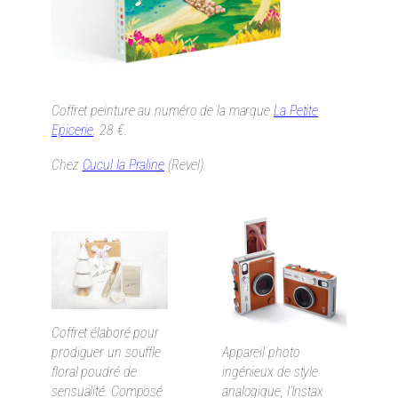
Coffret peinture au numéro de la marque
La Petite
Epicerie
. 28 €.
Chez
Cucul la Praline
(Revel).
Coffret élaboré pour
prodiguer un souffle
Appareil photo
floral poudré
de
ingénieux de style
sensualité. Composé
analogique, l’Instax