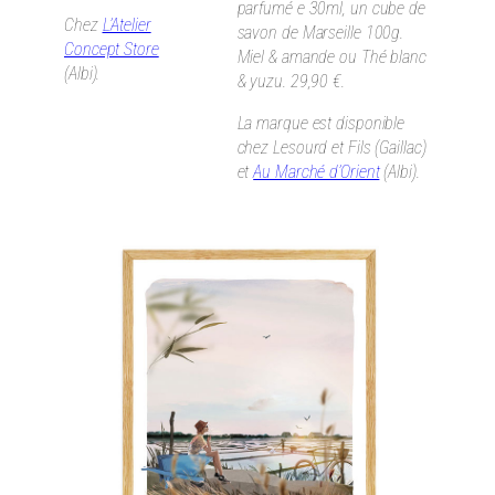
parfumé e 30ml, un cube de
Chez
L’Atelier
savon de Marseille 100g.
Concept Store
Miel & amande ou Thé blanc
(Albi).
& yuzu. 29,90 €.
La marque est disponible
chez Lesourd et Fils (Gaillac)
et
Au Marché d’Orient
(Albi).