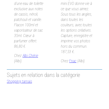
d’une eau de toilette
mini EVO donne vie à
exclusive aux
notes
ce que vous aimez.
de cassis, néroli,
Sous tous les angles,
patchouli et vanille.
dans toutes les
Flacon 100ml et
couleurs, avec toutes
vaporisateur de sac
les options créatives.
35ml. Cœur à
Capture, enregistre et
parfumer offert.
imprime vos photos
86,80 €.
hors du commun.
187,53 €.
Chez
Albi Chérie
(Albi).
Chez
Fnac
(Albi).
Sujets en relation dans la catégorie
Shopping tarnais