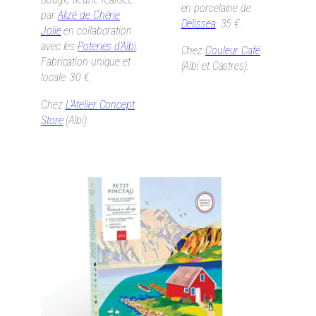
en porcelaine de
par
Alizé de Chérie
Delissea
. 35 €.
Jolie
en collaboration
avec les
Poteries d’Albi
.
Chez
Couleur Café
Fabrication unique et
(Albi et Castres).
locale. 30 €.
Chez
L’Atelier Concept
Store
(Albi).