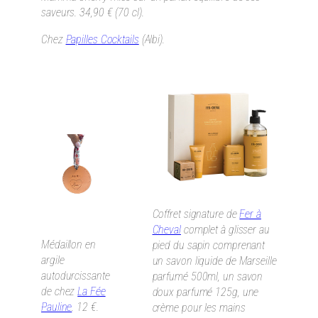
saveurs. 34,90 € (70 cl).
Chez
Papilles Cocktails
(Albi).
Coffret signature de
Fer à
Cheval
complet à glisser au
Médaillon en
pied du sapin comprenant
argile
un savon liquide de Marseille
autodurcissante
parfumé 500ml, un savon
de chez
La Fée
doux parfumé 125g, une
Pauline
. 12 €.
crème pour les mains