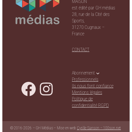
MAISON
est édité par GH médias
28, rue de la Cité des
Sports,
31270 Cugnaux –
France
CONTACT
Abonnement
Professionnels
Ils nous font confiance
Mentions légales
Politique de
confidentialité RGPD
© 2016-
2026
– GH Médias – Mise en web
Cyrille Sanson – 100son.net