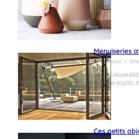
Menuiseries a
⋅
La rédaction
22 fé
Basée à Lescure d’Alb
matériaux recyclés, st
Ces petits obj