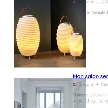
⋅
La rédaction
22 fé
Plongée immédiate dan
Mon salon se
⋅
La rédaction
1 avr
Matières, couleurs, ta
white, à chacun sa t