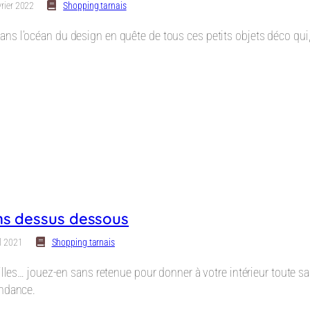
vrier 2022
Shopping tarnais
s l’océan du design en quête de tous ces petits objets déco qui, s
ns dessus dessous
il 2021
Shopping tarnais
illes… jouez-en sans retenue pour donner à votre intérieur toute sa 
endance.