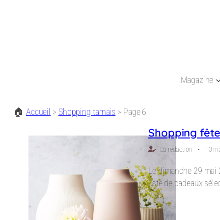
Magazine
🏠
Accueil
>
Shopping tarnais
>
Page 6
Shopping fêt
⋅
La rédaction
13 m
Le dimanche 29 mai 20
liste de cadeaux sél