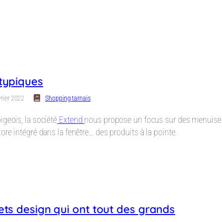
typiques
vrier 2022
Shopping tarnais
igeois, la société
Extend
nous propose un focus sur des menuiseri
ore intégré dans la fenêtre… des produits à la pointe.
ets design qui ont tout des grands