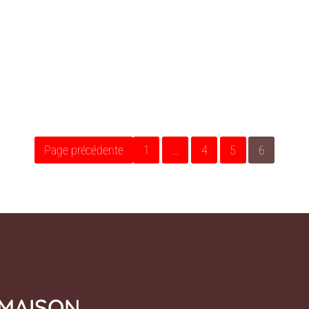
Page précédente
1
…
4
5
6
MAISON