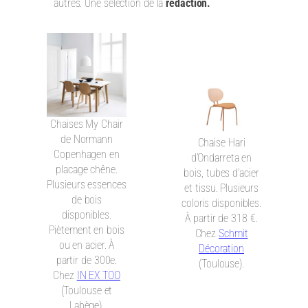
autres. Une sélection de la
rédaction.
Chaises My Chair
de Normann
Chaise Hari
Copenhagen en
d’Ondarreta en
placage chêne.
bois, tubes d’acier
Plusieurs essences
et tissu. Plusieurs
de bois
coloris disponibles.
disponibles.
À partir de 318 €.
Piètement en bois
Chez
Schmit
ou en acier. À
Décoration
partir de 300e.
(Toulouse).
Chez
IN EX TOO
(Toulouse et
Labège).