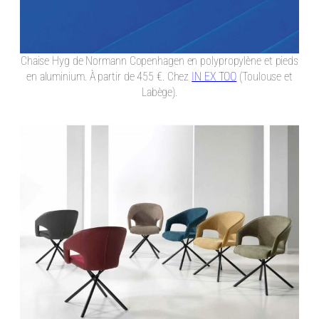
Chaise Hyg de Normann Copenhagen en polypropylène et pieds
en aluminium. À partir de 455 €. Chez
IN EX TOO
(Toulouse et
Labège).