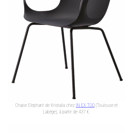
Chaise Elephant de Kristalia chez
IN EX TOO
(Toulouse et
Labège), à partir de 437 €.