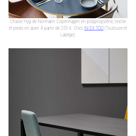
Chaise Hyg de Normann Copenhagen en polypropylène, textile
et pieds en acier. À partir de 255 €. Chez
IN EX TOO
(Toulouse et
Labège).