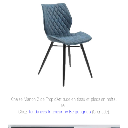
Chaise Manon 2 de Tropic’Attitude en tissu et pieds en métal.
169 €.
Chez
Tendances Intérieur by Bergougnou
(Grenade).