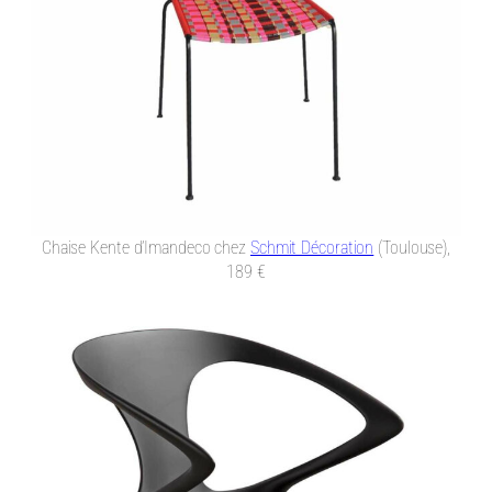
Chaise Kente d’Imandeco chez
Schmit Décoration
(Toulouse),
189 €