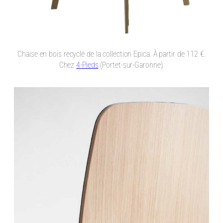
Chaise en bois recyclé de la collection Epica. À partir de 112 €.
Chez
4-Pieds
(Portet-sur-Garonne).