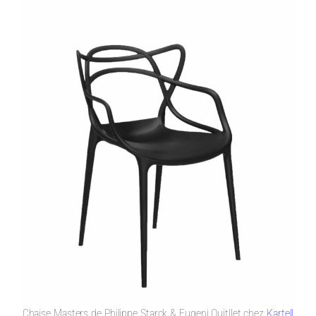
Chaise Masters de Philippe Starck & Eugeni Quitllet chez
Kartell