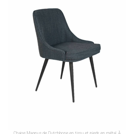
Chaise Magnus de Dutchbone en tissu et pieds en métal. À