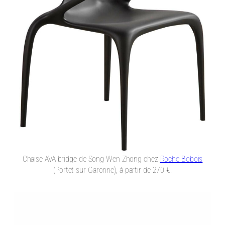
Chaise AVA bridge de Song Wen Zhong chez
Roche Bobois
(Portet-sur-Garonne), à partir de 270 €.