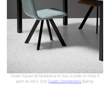
Chaise Vulcano de Mobliberica en tissu et pieds en métal. À
partir de 268 €. Chez
Quadro Compléments
(Balma).