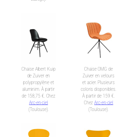
Chaise Albert Kuip
Chaise OMG de
de Zuiver en
Zuiver en velours
polypropylène et
et acier. Plusieurs
aluminim. À partir
coloris disponibles.
de 158,75 €. Chez
À partir de 159 €.
Arc-en-ciel
Chez
Arc-en-ciel
(Toulouse).
(Toulouse).