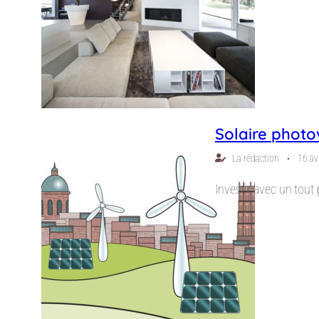
Solaire photo
⋅
La rédaction
16 av
Investir avec un tout 