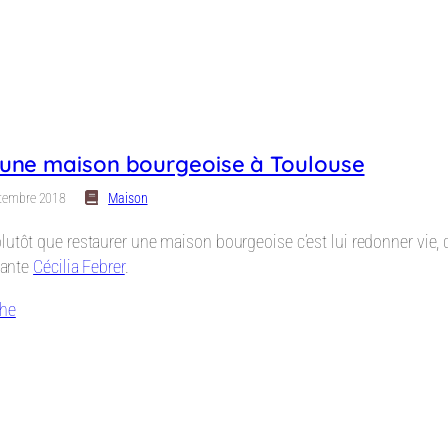
’une maison bourgeoise à Toulouse
tembre 2018
Maison
lutôt que restaurer une maison bourgeoise c’est lui redonner vie,
llante
Cécilia Febrer
.
che