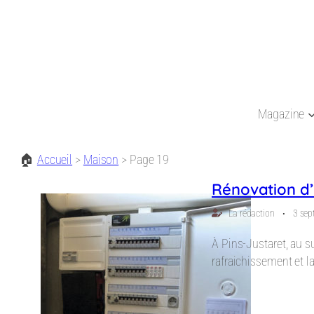
Magazine
🏠
Accueil
>
Maison
>
Page 19
Rénovation d’u
⋅
La rédaction
3 sep
À Pins-Justaret, au su
rafraichissement et la