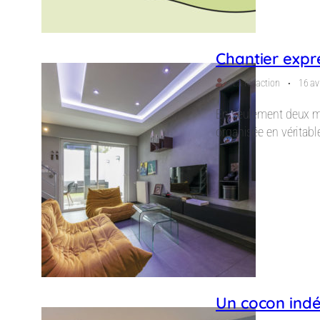
Chantier expr
⋅
La rédaction
16 av
En seulement deux moi
organisée en véritabl
Un cocon ind