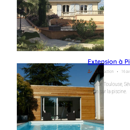
Extension à P
⋅
La rédaction
16 av
Près de Toulouse, Sév
salon sur la piscine.