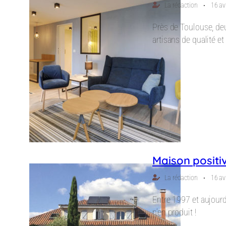
⋅
La rédaction
16 av
Près de Toulouse, deu
artisans de qualité e
Maison positi
⋅
La rédaction
16 av
Entre 1997 et aujour
n’en produit !