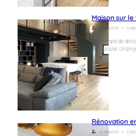
Maison sur le 
⋅
La rédaction
3 sep
Bel exemple de densif
de Toulouse. Un proje
Rénovation en
⋅
La rédaction
5 jui