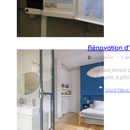
Rénovation d
⋅
La rédaction
3 sep
À Toulouse, rénover p
À la baguette, la péti
Photos :
David Naka