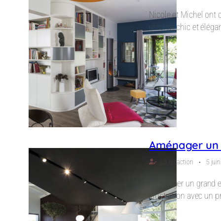
Nicole et Michel ont c
résultat chic et élégan
Aménager un g
⋅
La rédaction
5 jui
Aménager un grand es
Illustration avec un 