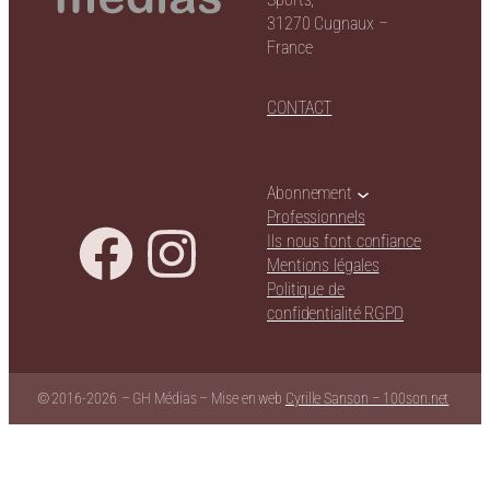
31270 Cugnaux –
France
CONTACT
Abonnement
Professionnels
Ils nous font confiance
Mentions légales
Politique de
confidentialité RGPD
© 2016-
2026
– GH Médias – Mise en web
Cyrille Sanson – 100son.net