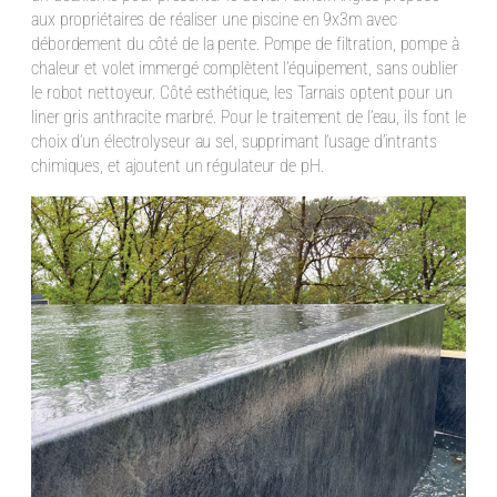
aux propriétaires de réaliser une piscine en 9x3m avec
débordement du côté de la pente. Pompe de filtration, pompe à
chaleur et volet immergé complètent l’équipement, sans oublier
le robot nettoyeur. Côté esthétique, les Tarnais optent pour un
liner gris anthracite marbré. Pour le traitement de l’eau, ils font le
choix d’un électrolyseur au sel, supprimant l’usage d’intrants
chimiques, et ajoutent un régulateur de pH.