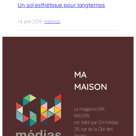
Un sol esthétique pour longtemps
14 avril 2026
–
Extérieurs
MA
MAISON
Le magazine MA
MAISON
est édité par GH médias
28, rue de la Cité des
Sports,