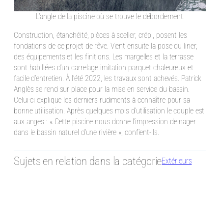
L’angle de la piscine où se trouve le débordement.
Construction, étanchéité, pièces à sceller, crépi, posent les
fondations de ce projet de rêve. Vient ensuite la pose du liner,
des équipements et les finitions. Les margelles et la terrasse
sont habillées d’un carrelage imitation parquet chaleureux et
facile d’entretien. À l’été 2022, les travaux sont achevés. Patrick
Anglès se rend sur place pour la mise en service du bassin.
Celui-ci explique les derniers rudiments à connaître pour sa
bonne utilisation. Après quelques mois d’utilisation le couple est
aux anges : « Cette piscine nous donne l’impression de nager
dans le bassin naturel d’une rivière », confient-ils.
Sujets en relation dans la catégorie
Extérieurs